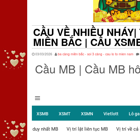
CẦU VỀ NHIỀU NHÁY|
MIỀN BẮC | CẦU XSM
03/03/2026
ba càng miền bắc - soi 3 càng - cau lo to mien nam
Cầu MB | Cầu MB hô