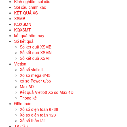
Kinh nghiệm soi cầu
Soi cầu chính xác
KẾT QUẢ XS
XSMB
KQXSMN
KQXSMT
kết quả hôm nay
Sổ kết quả
Sổ kết quả XSMB
Sổ kết quả XSMN
Sổ kết quả XSMT
Vietlott
Xổ số vietlott
Xo so mega 6/45
xổ số Power 6/55
Max 3D
Kết quả Vietlott Xo so Max 4D
Thống kê
Điện toán
Xổ số điện toán 6×36
Xổ số điện toán 123
Xổ số thần tài
TK Cầu