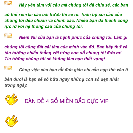
Hãy yên tâm với cầu mà chúng tôi đã chia sẻ, các bạn
có thể xem lại các bài trước thì sẽ rõ. Toàn bộ soi cầu của
chúng tôi đều chuẩn và chính xác. Nhiều bạn đã thành công
rực rỡ với hệ thống cầu của chúng tôi.
Niềm Vui của bạn là hạnh phúc của chúng tôi. Làm gì
chúng tôi cũng đặt cái tâm của mình vào đó. Bạn hãy thử và
tận hưởng chiến thắng với từng con số chúng tôi đưa ra!
Tin tưởng chúng tôi sẽ không làm bạn thất vọng!
Công việc của bạn rất đơn giản chỉ cần nạp thẻ vào ô
bên dưới là bạn sẽ sở hữu ngay những con số đẹp nhất
trong ngày.
DÀN ĐỀ 4 SỐ MIỀN BẮC CỰC VIP