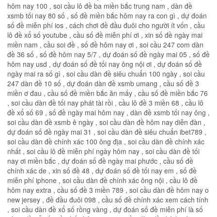
hôm nay 100 , soi cầu lô đề ba miền bắc trung nam , dàn đề
xsmb tối nay 80 số , số đề miền bắc hôm nay ra con gì , dự đoán
số đề miễn phí ios , cách chơi đề đầu đuôi cho người ít vốn , cầu
lô đề xổ số youtube , cầu số đề miễn phí ơi , xin số đề ngày mai
miền nam , cầu soi đề , số đề hôm nay ơi , soi cầu 247 com dàn
đề 36 số , số đề hôm nay 5/7 , dự đoán số đề ngày mai 05 , số đề
hôm nay usd , dự đoán số đề tối nay ông nội ơi , dự đoán số đề
ngày mai ra số gì , soi cầu dàn đề siêu chuẩn 100 ngày , soi cầu
247 dàn đề 10 số , dự đoán dàn đề xsmb umang , cầu số đề 3
miền ơ đau , cầu số đề miền bắc ăn mấy , cầu số đề miền bắc 76
, soi cầu dàn đề tối nay phát tài rồi , cầu lô đề 3 miền 68 , cầu lô
đề xổ số 69 , số đề ngày mai hôm nay , dàn đề xsmb tối nay ông ,
soi cầu dàn đề xsmb ê ngày , soi cầu dàn đề hôm nay diễn đàn ,
dự đoán số đề ngày mai 31 , soi cầu dàn đề siêu chuẩn ibet789 ,
soi cầu dàn đề chính xác 100 ông địa , soi cầu dàn đề chính xác
nhất , soi cầu lô đề miễn phí ngày hôm nay , soi cầu dàn đề tối
nay ơi miền bắc , dự đoán số đề ngày mai phước , cầu số đề
chính xác de , xin số đề 48 , dự đoán số đề tối nay em , số đề
miễn phí iphone , soi cầu dàn đề chính xác ông nội , cầu lô đề
hôm nay extra , cầu số đề 3 miền 789 , soi cầu dàn đề hôm nay o
new jersey , đề đầu đuôi 098 , cầu số đề chính xác xem cách tính
, soi cầu dàn đề xổ số rồng vàng , dự đoán số đề miễn phí là số