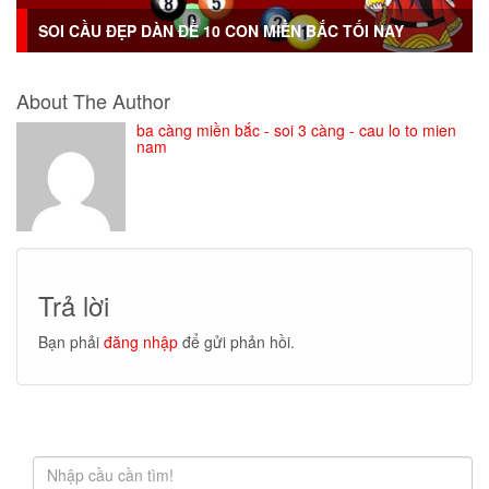
SOI CẦU ĐẸP DÀN ĐỀ 10 CON MIỀN BẮC TỐI NAY
About The Author
ba càng miền bắc - soi 3 càng - cau lo to mien
nam
Trả lời
Bạn phải
đăng nhập
để gửi phản hồi.