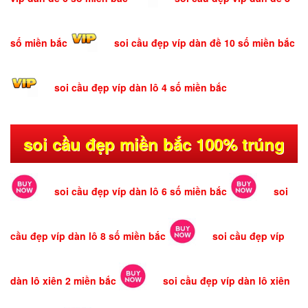
số miền bắc
soi cầu đẹp víp dàn đề 10 số miền bắc
soi cầu đẹp víp dàn lô 4 số miền bắc
soi cầu đẹp miền bắc 100% trúng
soi cầu đẹp víp dàn lô 6 số miền bắc
soi
cầu đẹp víp dàn lô 8 số miền bắc
soi cầu đẹp víp
dàn lô xiên 2 miền bắc
soi cầu đẹp víp dàn lô xiên