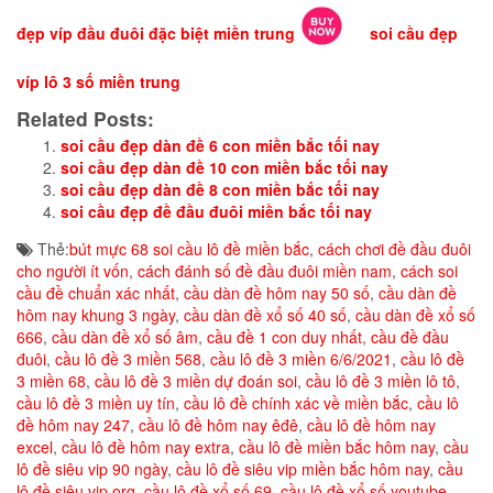
đẹp víp đầu đuôi đặc biệt miền trung
soi cầu đẹp
víp lô 3 số miền trung
Related Posts:
soi cầu đẹp dàn đề 6 con miền bắc tối nay
soi cầu đẹp dàn đề 10 con miền bắc tối nay
soi cầu đẹp dàn đề 8 con miền bắc tối nay
soi cầu đẹp đề đầu đuôi miền bắc tối nay
Thẻ:
bút mực 68 soi cầu lô đề miền bắc
,
cách chơi đề đầu đuôi
cho người ít vốn
,
cách đánh số đề đầu đuôi miền nam
,
cách soi
cầu đề chuẩn xác nhất
,
cầu dàn đề hôm nay 50 số
,
cầu dàn đề
hôm nay khung 3 ngày
,
cầu dàn đề xổ số 40 số
,
cầu dàn đề xổ số
666
,
cầu dàn đề xổ số âm
,
cầu đề 1 con duy nhất
,
cầu đề đầu
đuôi
,
cầu lô đề 3 miền 568
,
cầu lô đề 3 miền 6/6/2021
,
cầu lô đề
3 miền 68
,
cầu lô đề 3 miền dự đoán soi
,
cầu lô đề 3 miền lô tô
,
cầu lô đề 3 miền uy tín
,
cầu lô đề chính xác về miền bắc
,
cầu lô
đề hôm nay 247
,
cầu lô đề hôm nay êđê
,
cầu lô đề hôm nay
excel
,
cầu lô đề hôm nay extra
,
cầu lô đề miền bắc hôm nay
,
cầu
lô đề siêu vip 90 ngày
,
cầu lô đề siêu vip miền bắc hôm nay
,
cầu
lô đề siêu vip org
,
cầu lô đề xổ số 69
,
cầu lô đề xổ số youtube
,