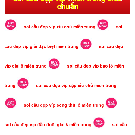
chuẩn
soi cầu đẹp víp xỉu chủ miền trung
soi
cầu đẹp víp giải đặc biệt miền trung
soi cầu đẹp
víp giải 8 miền trung
soi cầu đẹp víp bao lô miền
trung
soi cầu đẹp víp cặp xỉu chủ miền trung
soi cầu đẹp víp song thủ lô miền trung
soi cầu đẹp víp đầu đuôi giải 8 miền trung
soi cầu