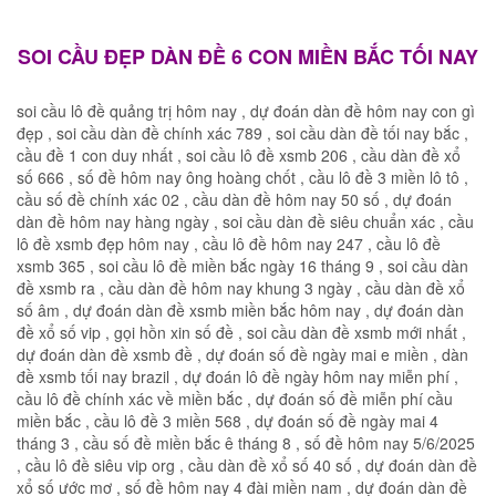
SOI CẦU ĐẸP DÀN ĐỀ 6 CON MIỀN BẮC TỐI NAY
soi cầu lô đề quảng trị hôm nay , dự đoán dàn đề hôm nay con gì
đẹp , soi cầu dàn đề chính xác 789 , soi cầu dàn đề tối nay bắc ,
cầu đề 1 con duy nhất , soi cầu lô đề xsmb 206 , cầu dàn đề xổ
số 666 , số đề hôm nay ông hoàng chốt , cầu lô đề 3 miền lô tô ,
cầu số đề chính xác 02 , cầu dàn đề hôm nay 50 số , dự đoán
dàn đề hôm nay hàng ngày , soi cầu dàn đề siêu chuẩn xác , cầu
lô đề xsmb đẹp hôm nay , cầu lô đề hôm nay 247 , cầu lô đề
xsmb 365 , soi cầu lô đề miền bắc ngày 16 tháng 9 , soi cầu dàn
đề xsmb ra , cầu dàn đề hôm nay khung 3 ngày , cầu dàn đề xổ
số âm , dự đoán dàn đề xsmb miền bắc hôm nay , dự đoán dàn
đề xổ số vip , gọi hồn xin số đề , soi cầu dàn đề xsmb mới nhất ,
dự đoán dàn đề xsmb đề , dự đoán số đề ngày mai e miền , dàn
đề xsmb tối nay brazil , dự đoán lô đề ngày hôm nay miễn phí ,
cầu lô đề chính xác về miền bắc , dự đoán số đề miễn phí cầu
miền bắc , cầu lô đề 3 miền 568 , dự đoán số đề ngày mai 4
tháng 3 , cầu số đề miền bắc ê tháng 8 , số đề hôm nay 5/6/2025
, cầu lô đề siêu vip org , cầu dàn đề xổ số 40 số , dự đoán dàn đề
xổ số ước mơ , số đề hôm nay 4 đài miền nam , dự đoán dàn đề