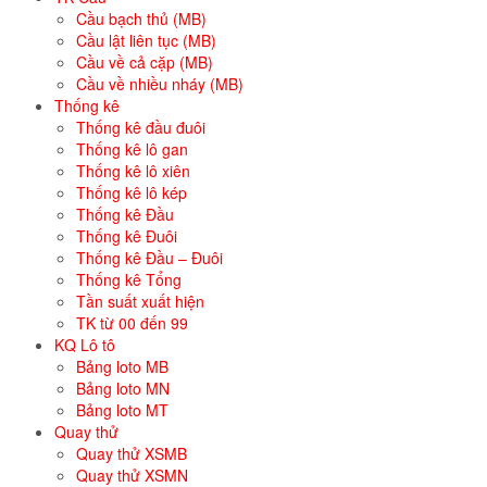
Cầu bạch thủ (MB)
Cầu lật liên tục (MB)
Cầu về cả cặp (MB)
Cầu về nhiều nháy (MB)
Thống kê
Thống kê đầu đuôi
Thống kê lô gan
Thống kê lô xiên
Thống kê lô kép
Thống kê Đầu
Thống kê Đuôi
Thống kê Đầu – Đuôi
Thống kê Tổng
Tần suất xuất hiện
TK từ 00 đến 99
KQ Lô tô
Bảng loto MB
Bảng loto MN
Bảng loto MT
Quay thử
Quay thử XSMB
Quay thử XSMN