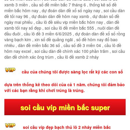
xsmb 3 miền , cầu số đề miền bắc 7 tháng 6 , thống kê số đề
miền bắc hôm nay , dự đoán dàn đề xổ số ngày nay , soi cầu dàn
đề tối nay 96 , dự đoán dàn đề hôm nay xsmb , dự đoán số đề
ngày mai phiếu , cầu lô đề siêu vip miền bắc hôm nay , dàn đề
xsmb tối nay số đẹp , soi cầu lô đề miền bắc 555 , nuôi dàn đề
đầu đuôi , cầu lô đề 3 miền 6/6/2025 , dự đoán dàn đề xổ số rồng
vàng bạch kim , xin số đề quảng ngãi , số đề hôm nay đổ bao
nhiêu , dàn đề miền bắc 36 số , cầu số đề 3 miền 04 , cầu lô đề
hôm nay excel , soi cầu dàn đề chính xác 100 phần trăm , soi cầu
dàn đề chính xác ông trùm , cầu lô đề xsmb 2 nháy
cầu của chúng tôi được sàng lọc rất kỹ các con số
dựa trên thống kê theo dõi của cả 1 năm. chúng tôi đảm bảo
với các bạn rằng khi chơi trúng là trúng.
soi cầu víp miền bắc super
soi cầu víp đẹp bạch thủ lô 2 nháy miền bắc