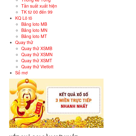
Tần suất xuất hiện
TK từ 00 đến 99
KQ Lô tô
Bảng loto MB
Bảng loto MN
Bảng loto MT
Quay thử
Quay thử XSMB
Quay thử XSMN
Quay thử XSMT
Quay thử Vietlott
Sổ mơ