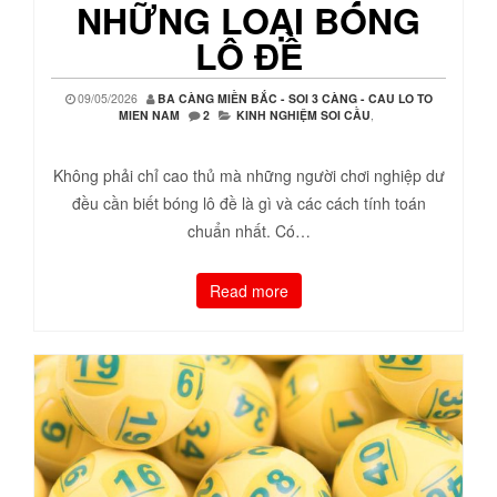
NHỮNG LOẠI BÓNG
LÔ ĐỀ
09/05/2026
BA CÀNG MIỀN BẮC - SOI 3 CÀNG - CAU LO TO
MIEN NAM
2
KINH NGHIỆM SOI CẦU
,
Không phải chỉ cao thủ mà những người chơi nghiệp dư
đều cần biết bóng lô đề là gì và các cách tính toán
chuẩn nhất. Có…
Read more