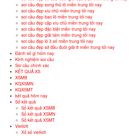
soi cầu đẹp song thủ lô miền trung tối nay
soi cầu đẹp xíu chủ miền trung tối nay
soi cầu đẹp bao lô miền trung tối nay
soi cầu đẹp cặp xíu chủ miền trung tối nay
soi cầu đẹp đặc biệt miền trung tối nay
soi cầu đẹp giải tám miền trung tối nay
soi cầu đẹp lô 3 số miền trung tối nay
soi cầu đẹp sớ đầu đuôi giải 8 miền trung tối nay
Đánh số gì hôm nay
Kinh nghiệm soi cầu
Soi cầu chính xác
KẾT QUẢ XS
XSMB
KQXSMN
KQXSMT
kết quả hôm nay
Sổ kết quả
Sổ kết quả XSMB
Sổ kết quả XSMN
Sổ kết quả XSMT
Vietlott
Xổ số vietlott