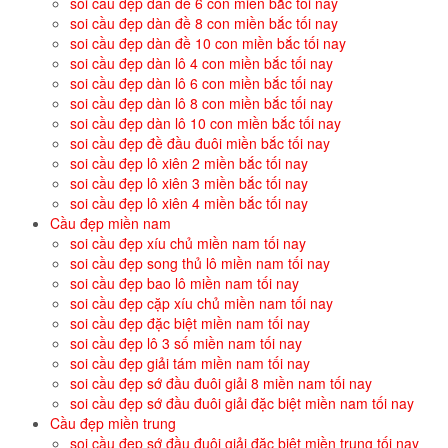
soi cầu đẹp dàn đề 6 con miền bắc tối nay
soi cầu đẹp dàn đề 8 con miền bắc tối nay
soi cầu đẹp dàn đề 10 con miền bắc tối nay
soi cầu đẹp dàn lô 4 con miền bắc tối nay
soi cầu đẹp dàn lô 6 con miền bắc tối nay
soi cầu đẹp dàn lô 8 con miền bắc tối nay
soi cầu đẹp dàn lô 10 con miền bắc tối nay
soi cầu đẹp đề đầu đuôi miền bắc tối nay
soi cầu đẹp lô xiên 2 miền bắc tối nay
soi cầu đẹp lô xiên 3 miền bắc tối nay
soi cầu đẹp lô xiên 4 miền bắc tối nay
Cầu đẹp miền nam
soi cầu đẹp xíu chủ miền nam tối nay
soi cầu đẹp song thủ lô miền nam tối nay
soi cầu đẹp bao lô miền nam tối nay
soi cầu đẹp cặp xíu chủ miền nam tối nay
soi cầu đẹp đặc biệt miền nam tối nay
soi cầu đẹp lô 3 số miền nam tối nay
soi cầu đẹp giải tám miền nam tối nay
soi cầu đẹp sớ đầu đuôi giải 8 miền nam tối nay
soi cầu đẹp sớ đầu đuôi giải đặc biệt miền nam tối nay
Cầu đẹp miền trung
soi cầu đẹp sớ đầu đuôi giải đặc biệt miền trung tối nay