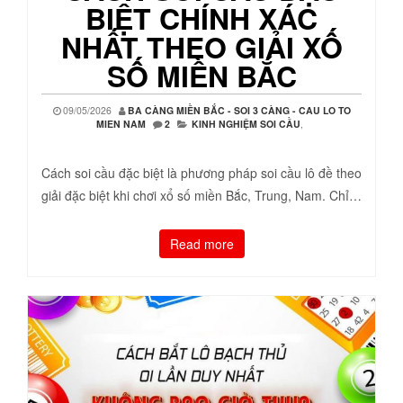
BIỆT CHÍNH XÁC
NHẤT THEO GIẢI XỐ
SỐ MIỀN BẮC
09/05/2026
BA CÀNG MIỀN BẮC - SOI 3 CÀNG - CAU LO TO
MIEN NAM
2
KINH NGHIỆM SOI CẦU
,
Cách soi cầu đặc biệt là phương pháp soi cầu lô đề theo
giải đặc biệt khi chơi xổ số miền Bắc, Trung, Nam. Chỉ…
Read more