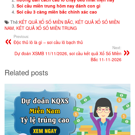
Soi cầu miền trung hôm nay đánh con gì
Soi cầu 3 càng miền bắc chính xác cao
Thẻ:
KẾT QUẢ XỔ SỐ MIỀN BẮC
,
KẾT QUẢ XỔ SỐ MIỀN
NAM
,
KẾT QUẢ XỔ SỐ MIỀN TRUNG
Previous:
Độc thủ lô là gì – soi cầu lô bạch thủ
Next:
Dự đoán XSMB 11/11/2026, soi cầu kết quả Xổ Số Miền
Bắc 11-11-2026
Related posts