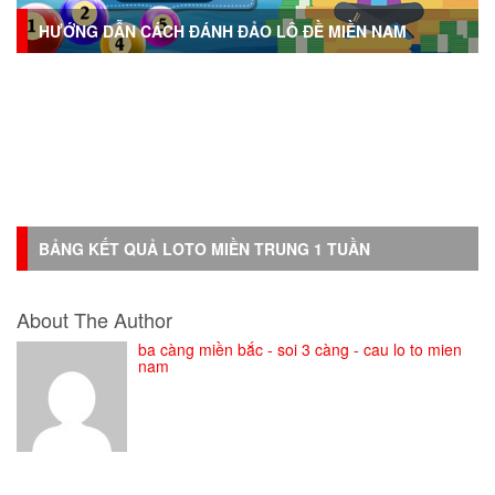
HƯỚNG DẪN CÁCH ĐÁNH ĐẢO LÔ ĐỀ MIỀN NAM
BẢNG KẾT QUẢ LOTO MIỀN TRUNG 1 TUẦN
About The Author
ba càng miền bắc - soi 3 càng - cau lo to mien
nam