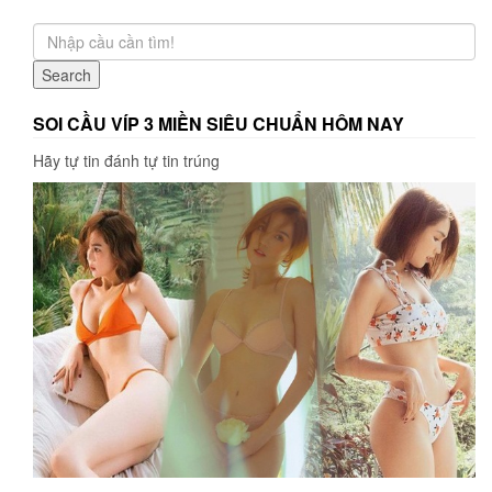
Search
SOI CẦU VÍP 3 MIỀN SIÊU CHUẨN HÔM NAY
Hãy tự tin đánh tự tin trúng