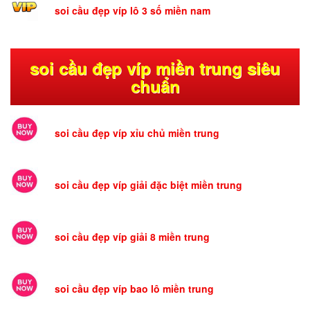
soi cầu đẹp víp lô 3 số miền nam
soi cầu đẹp víp miền trung siêu
chuẩn
soi cầu đẹp víp xỉu chủ miền trung
soi cầu đẹp víp giải đặc biệt miền trung
soi cầu đẹp víp giải 8 miền trung
soi cầu đẹp víp bao lô miền trung