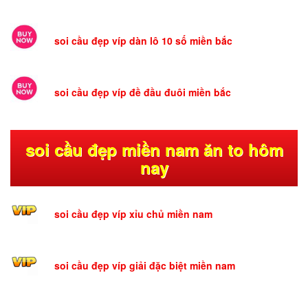
soi cầu đẹp víp dàn lô 10 số miền bắc
soi cầu đẹp víp đề đầu đuôi miền bắc
soi cầu đẹp miền nam ăn to hôm
nay
soi cầu đẹp víp xỉu chủ miền nam
soi cầu đẹp víp giải đặc biệt miền nam