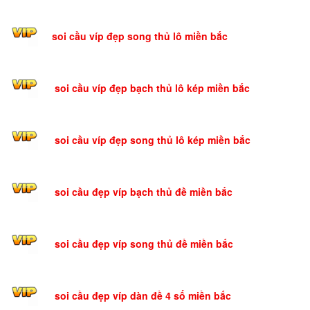
soi cầu víp đẹp song thủ lô miền bắc
soi cầu víp đẹp bạch thủ lô kép miền bắc
soi cầu víp đẹp song thủ lô kép miền bắc
soi cầu đẹp víp bạch thủ đề miền bắc
soi cầu đẹp víp song thủ đề miền bắc
soi cầu đẹp víp dàn đề 4 số miền bắc