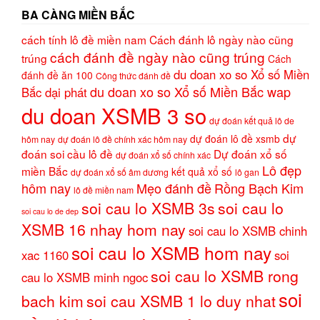
BA CÀNG MIỀN BẮC
cách tính lô đề miền nam
Cách đánh lô ngày nào cũng
cách đánh đề ngày nào cũng trúng
trúng
Cách
du doan xo so Xổ số Miền
đánh đề ăn 100
Công thức đánh đề
du doan xo so Xổ số Miền Bắc wap
Bắc dại phát
du doan XSMB 3 so
dự đoán kết quả lô de
dự
dự đoán lô đề xsmb
hôm nay
dự đoán lô đề chính xác hôm nay
đoán soi cầu lô đề
Dự đoán xổ số
dự đoán xổ số chính xác
Lô đẹp
miền Bắc
kết quả xổ số
dự đoán xổ số âm dương
lô gan
hôm nay
Mẹo đánh đề
Rồng Bạch Kim
lô đề miền nam
soi cau lo XSMB 3s
soi cau lo
soi cau lo de dep
XSMB 16 nhay hom nay
soi cau lo XSMB chinh
soi cau lo XSMB hom nay
xac 1160
soi
soi cau lo XSMB rong
cau lo XSMB minh ngoc
soi
bach kim
soi cau XSMB 1 lo duy nhat