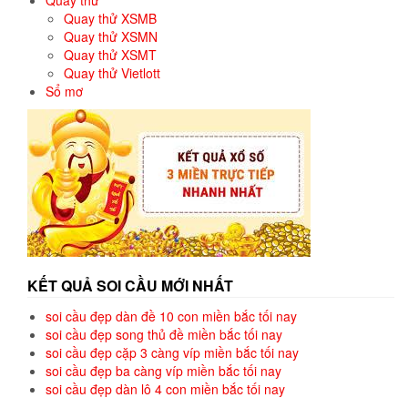
Quay thử XSMB
Quay thử XSMN
Quay thử XSMT
Quay thử Vietlott
Sổ mơ
KẾT QUẢ SOI CẦU MỚI NHẤT
soi cầu đẹp dàn đề 10 con miền bắc tối nay
soi cầu đẹp song thủ đề miền bắc tối nay
soi cầu đẹp cặp 3 càng víp miền bắc tối nay
soi cầu đẹp ba càng víp miền bắc tối nay
soi cầu đẹp dàn lô 4 con miền bắc tối nay