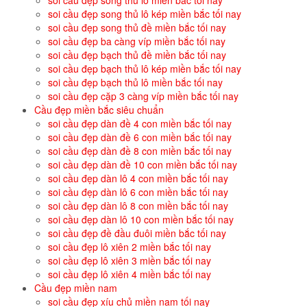
soi cầu đẹp song thủ lô kép miền bắc tối nay
soi cầu đẹp song thủ đề miền bắc tối nay
soi cầu đẹp ba càng víp miền bắc tối nay
soi cầu đẹp bạch thủ đề miền bắc tối nay
soi cầu đẹp bạch thủ lô kép miền bắc tối nay
soi cầu đẹp bạch thủ lô miền bắc tối nay
soi cầu đẹp cặp 3 càng víp miền bắc tối nay
Cầu đẹp miền bắc siêu chuẩn
soi cầu đẹp dàn đề 4 con miền bắc tối nay
soi cầu đẹp dàn đề 6 con miền bắc tối nay
soi cầu đẹp dàn đề 8 con miền bắc tối nay
soi cầu đẹp dàn đề 10 con miền bắc tối nay
soi cầu đẹp dàn lô 4 con miền bắc tối nay
soi cầu đẹp dàn lô 6 con miền bắc tối nay
soi cầu đẹp dàn lô 8 con miền bắc tối nay
soi cầu đẹp dàn lô 10 con miền bắc tối nay
soi cầu đẹp đề đầu đuôi miền bắc tối nay
soi cầu đẹp lô xiên 2 miền bắc tối nay
soi cầu đẹp lô xiên 3 miền bắc tối nay
soi cầu đẹp lô xiên 4 miền bắc tối nay
Cầu đẹp miền nam
soi cầu đẹp xíu chủ miền nam tối nay