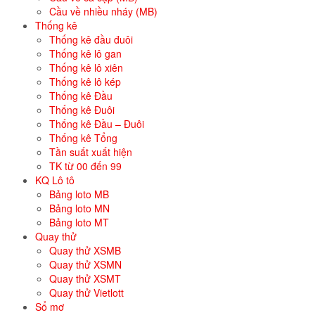
Cầu về nhiều nháy (MB)
Thống kê
Thống kê đầu đuôi
Thống kê lô gan
Thống kê lô xiên
Thống kê lô kép
Thống kê Đầu
Thống kê Đuôi
Thống kê Đầu – Đuôi
Thống kê Tổng
Tần suất xuất hiện
TK từ 00 đến 99
KQ Lô tô
Bảng loto MB
Bảng loto MN
Bảng loto MT
Quay thử
Quay thử XSMB
Quay thử XSMN
Quay thử XSMT
Quay thử Vietlott
Sổ mơ