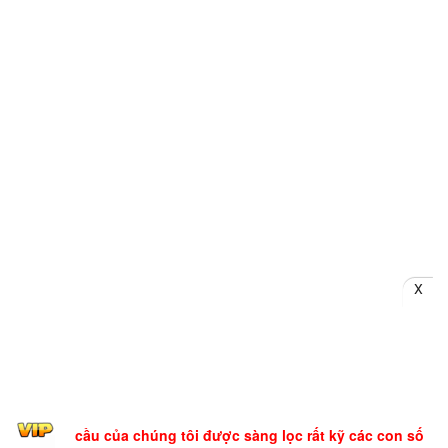
cầu của chúng tôi được sàng lọc rất kỹ các con số