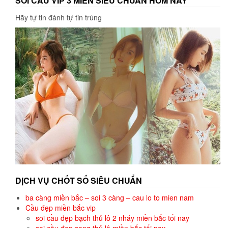
SOI CẦU VÍP 3 MIỀN SIÊU CHUẨN HÔM NAY
Hãy tự tin đánh tự tin trúng
DỊCH VỤ CHỐT SỐ SIÊU CHUẨN
ba càng miền bắc – soi 3 càng – cau lo to mien nam
Cầu đẹp miền bắc vip
soi cầu đẹp bạch thủ lô 2 nháy miền bắc tối nay
soi cầu đẹp song thủ lô miền bắc tối nay