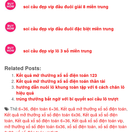
soi cầu đẹp víp đầu đuôi giải 8 miền trung
soi cầu đẹp víp đầu đuôi đặc biệt miền trung
soi cầu đẹp víp lô 3 số miền trung
Related Posts:
Kết quả mở thưởng xổ số điện toán 123
Kết quả mở thưởng xổ số điện toán thần tài
hướng dẫn nuôi lô khung toàn tập với 6 cách chăn lô
hiệu quả
trúng thưởng bất ngờ với bí quyết soi cầu lô trượt
Thẻ:
6×36
,
điện toán 6×36
,
Kết quả mở thưởng xổ số điện toán
,
Kết quả mở thưởng xổ số điện toán 6x36
,
Kết quả xổ số điện
toán
,
Kết quả xổ số điện toán 6×36
,
Kết quả xổ số điện toán vip
,
mở thưởng xổ số điện toán 6x36
,
xổ số điện toán
,
xổ số điện toán