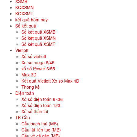
XSMB
KQXSMN
KQXSMT
kết quả hôm nay
Sổ kết quả
Sổ kết quả XSMB
Sổ kết quả XSMN
Sổ kết quả XSMT
Vietlott
Xổ số vietlott
Xo so mega 6/45
xổ số Power 6/55
Max 3D
Kết quả Vietlott Xo so Max 4D
Thống kê
Điện toán
Xổ số điện toán 6×36
Xổ số điện toán 123
Xổ số thần tài
TK Cầu
Cầu bạch thủ (MB)
Cầu lật liên tục (MB)
Cầu về cả cặp (MB)