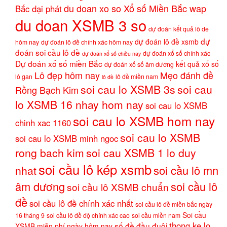
du doan xo so Xổ số Miền Bắc wap
Bắc dại phát
du doan XSMB 3 so
dự đoán kết quả lô de
dự
dự đoán lô đề xsmb
hôm nay
dự đoán lô đề chính xác hôm nay
đoán soi cầu lô đề
dự đoán xổ số chính xác
dự đoán xổ số chiều nay
Dự đoán xổ số miền Bắc
kết quả xổ số
dự đoán xổ số âm dương
Lô đẹp hôm nay
Mẹo đánh đề
lô gan
lô đề miền nam
lô đề
soi cau lo XSMB 3s
soi cau
Rồng Bạch Kim
lo XSMB 16 nhay hom nay
soi cau lo XSMB
soi cau lo XSMB hom nay
chinh xac 1160
soi cau lo XSMB
soi cau lo XSMB minh ngoc
rong bach kim
soi cau XSMB 1 lo duy
soi cầu lô kép xsmb
soi cầu lô mn
nhat
âm dương
soi cầu lô
soi cầu lô XSMB chuẩn
đề
soi cầu lô đề chính xác nhất
soi cầu lô đề miền bắc ngày
Soi cầu
16 tháng 9
soi cầu lô đề độ chính xác cao
soi cầu miền nam
thong ke lo
số đề đầu đuôi
XSMB miễn phí ngày hôm nay