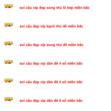
soi cầu víp đẹp song thủ lô kép miền bắc
soi cầu đẹp víp bạch thủ đề miền bắc
soi cầu đẹp víp song thủ đề miền bắc
soi cầu đẹp víp dàn đề 4 số miền bắc
soi cầu đẹp víp dàn đề 6 số miền bắc
soi cầu đẹp víp dàn đề 8 số miền bắc