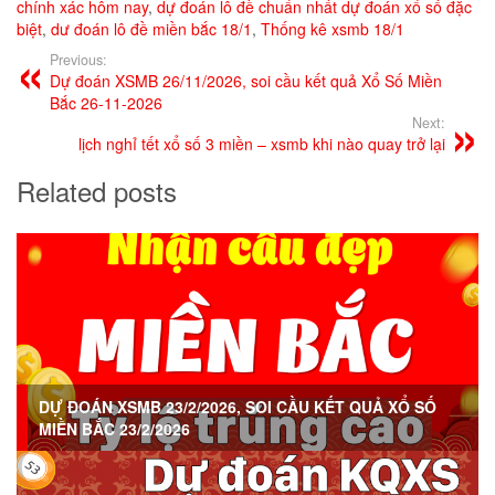
chính xác hôm nay
,
dự đoán lô đề chuẩn nhất dự đoán xổ số đặc
biệt
,
dư đoán lô đề miền bắc 18/1
,
Thống kê xsmb 18/1
Previous:
Dự đoán XSMB 26/11/2026, soi cầu kết quả Xổ Số Miền
Bắc 26-11-2026
Next:
lịch nghỉ tết xổ số 3 miền – xsmb khi nào quay trở lại
Related posts
DỰ ĐOÁN XSMB 23/2/2026, SOI CẦU KẾT QUẢ XỔ SỐ
MIỀN BẮC 23/2/2026