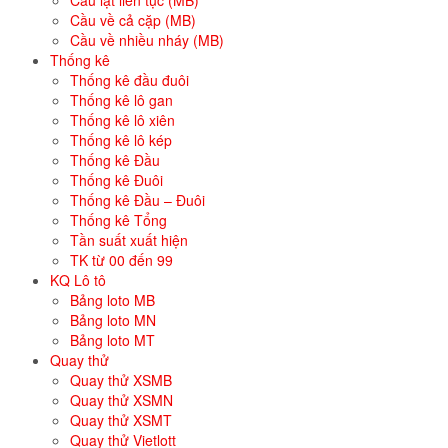
Cầu lật liên tục (MB)
Cầu về cả cặp (MB)
Cầu về nhiều nháy (MB)
Thống kê
Thống kê đầu đuôi
Thống kê lô gan
Thống kê lô xiên
Thống kê lô kép
Thống kê Đầu
Thống kê Đuôi
Thống kê Đầu – Đuôi
Thống kê Tổng
Tần suất xuất hiện
TK từ 00 đến 99
KQ Lô tô
Bảng loto MB
Bảng loto MN
Bảng loto MT
Quay thử
Quay thử XSMB
Quay thử XSMN
Quay thử XSMT
Quay thử Vietlott