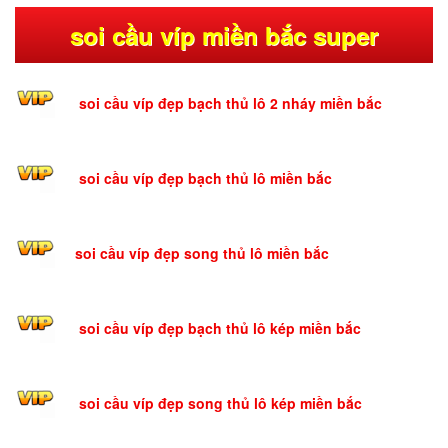
soi cầu víp miền bắc super
soi cầu víp đẹp bạch thủ lô 2 nháy miền bắc
soi cầu víp đẹp bạch thủ lô miền bắc
soi cầu víp đẹp song thủ lô miền bắc
soi cầu víp đẹp bạch thủ lô kép miền bắc
soi cầu víp đẹp song thủ lô kép miền bắc