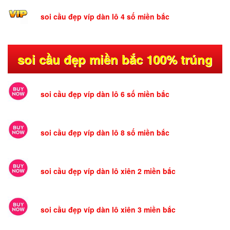
soi cầu đẹp víp dàn lô 4 số miền bắc
soi cầu đẹp miền bắc 100% trúng
soi cầu đẹp víp dàn lô 6 số miền bắc
soi cầu đẹp víp dàn lô 8 số miền bắc
soi cầu đẹp víp dàn lô xiên 2 miền bắc
soi cầu đẹp víp dàn lô xiên 3 miền bắc