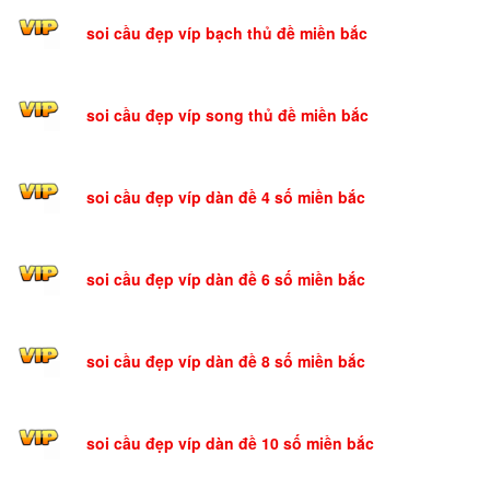
soi cầu đẹp víp bạch thủ đề miền bắc
soi cầu đẹp víp song thủ đề miền bắc
soi cầu đẹp víp dàn đề 4 số miền bắc
soi cầu đẹp víp dàn đề 6 số miền bắc
soi cầu đẹp víp dàn đề 8 số miền bắc
soi cầu đẹp víp dàn đề 10 số miền bắc