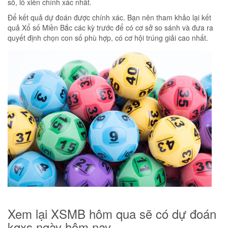
số, lô xiên chính xác nhất.
Để kết quả dự đoán được chính xác. Bạn nên tham khảo lại kết
quả Xổ số Miền Bắc các kỳ trước để có cơ sở so sánh và đưa ra
quyết định chọn con số phù hợp, có cơ hội trúng giải cao nhất.
Xem lại XSMB hôm qua sẽ có dự đoán
kqxs ngày hôm nay