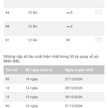
64
12 lần
+5
88
12 lần
+2
81
12 lần
0
Những cặp số lâu xuất hiện nhất trong 30 kỳ quay xổ số
Miền Bắc
Con số
Số ngày chưa ra
Ngày ra gần nhất
85
16 ngày
27/12/2026
12
14 ngày
29/12/2026
15
13 ngày
30/12/2026
80
12 ngày
31/12/2026