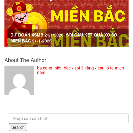
DỰ ĐOÁN XSMB 21/1/2026, SOI CẦU KẾT QUẢ XỔ SỐ
MIỀN BẮC 21-1-2026
About The Author
ba càng miền bắc - soi 3 càng - cau lo to mien
nam
Search