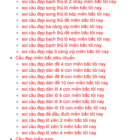
soi cầu đẹp bạch thủ lô 2 nháy miền bắc tối nay
soi cầu đẹp song thủ lô miền bắc tối nay
soi cầu đẹp song thủ lô kép miền bắc tối nay
soi cầu đẹp song thủ đề miền bắc tối nay
soi cầu đẹp ba càng víp miền bắc tối nay
soi cầu đẹp bạch thủ đề miền bắc tối nay
soi cầu đẹp bạch thủ lô kép miền bắc tối nay
soi cầu đẹp bạch thủ lô miền bắc tối nay
soi cầu đẹp cặp 3 càng víp miền bắc tối nay
Cầu đẹp miền bắc siêu chuẩn
soi cầu đẹp dàn đề 4 con miền bắc tối nay
soi cầu đẹp dàn đề 6 con miền bắc tối nay
soi cầu đẹp dàn đề 8 con miền bắc tối nay
soi cầu đẹp dàn đề 10 con miền bắc tối nay
soi cầu đẹp dàn lô 4 con miền bắc tối nay
soi cầu đẹp dàn lô 6 con miền bắc tối nay
soi cầu đẹp dàn lô 8 con miền bắc tối nay
soi cầu đẹp dàn lô 10 con miền bắc tối nay
soi cầu đẹp đề đầu đuôi miền bắc tối nay
soi cầu đẹp lô xiên 2 miền bắc tối nay
soi cầu đẹp lô xiên 3 miền bắc tối nay
soi cầu đẹp lô xiên 4 miền bắc tối nay
Cầu đẹp miền nam