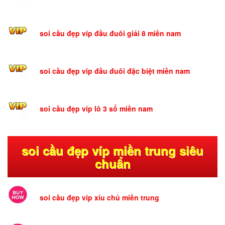
soi cầu đẹp víp đầu đuôi giải 8 miền nam
soi cầu đẹp víp đầu đuôi đặc biệt miền nam
soi cầu đẹp víp lô 3 số miền nam
soi cầu đẹp víp miền trung siêu
chuẩn
soi cầu đẹp víp xỉu chủ miền trung