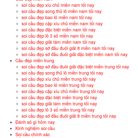
soi cầu đẹp xíu chủ miền nam tối nay
soi cầu đẹp song thủ lô miền nam tối nay
soi cầu đẹp bao lô miền nam tối nay
soi cầu đẹp cặp xíu chủ miền nam tối nay
soi cầu đẹp đặc biệt miền nam tối nay
soi cầu đẹp lô 3 số miền nam tối nay
soi cầu đẹp giải tám miền nam tối nay
soi cầu đẹp sớ đầu đuôi giải 8 miền nam tối nay
soi cầu đẹp sớ đầu đuôi giải đặc biệt miền nam tối nay
Cầu đẹp miền trung
soi cầu đẹp sớ đầu đuôi giải đặc biệt miền trung tối nay
soi cầu đẹp song thủ lô miền trung tối nay
soi cầu đẹp xíu chủ miền trung tối nay
soi cầu đẹp bao lô miền trung tối nay
soi cầu đẹp cặp xíu chủ miền trung tối nay
soi cầu đẹp đặc biệt miền trung tối nay
soi cầu đẹp giải tám miền trung tối nay
soi cầu đẹp lô 3 số miền trung tối nay
soi cầu đẹp sớ đầu đuôi giải 8 miền trung tối nay
Đánh số gì hôm nay
Kinh nghiệm soi cầu
Soi cầu chính xác