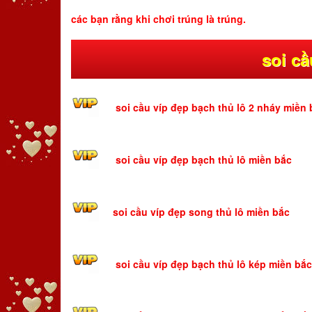
các bạn rằng khi chơi trúng là trúng.
soi cầ
soi cầu víp đẹp bạch thủ lô 2 nháy miền 
soi cầu víp đẹp bạch thủ lô miền bắc
soi cầu víp đẹp song thủ lô miền bắc
soi cầu víp đẹp bạch thủ lô kép miền bắc