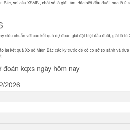
ắc, soi cầu XSMB , chốt số lô giải tám, đặc biệt đầu đuôi, bao lô 2 
6
êu chuẩn với các kết quả dự đoán giải đặt biệt đầu đuôi, giải lô tô 2
 lại kết quả Xổ số Miền Bắc các kỳ trước để có cơ sở so sánh và đưa
t.
 đoán kqxs ngày hôm nay
2/2026