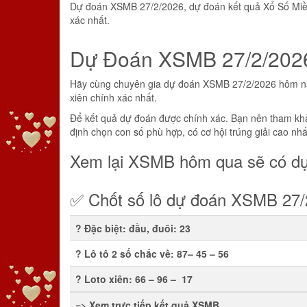
Dự đoán XSMB 27/2/2026, dự đoán kết quả Xổ Số Miền B
xác nhất.
Dự Đoán XSMB 27/2/202
Hãy cùng chuyên gia dự đoán XSMB 27/2/2026 hôm nay si
xiên chính xác nhất.
Để kết quả dự đoán được chính xác. Bạn nên tham khảo
định chọn con số phù hợp, có cơ hội trúng giải cao nhấ
Xem lại XSMB hôm qua sẽ có dự
✅ Chốt số lô dự đoán XSMB 27/
? Đặc biệt: đầu, đuôi: 23
? Lô tô 2 số chắc về: 87
– 45 – 56
? Loto xiên:
66 – 96 – 17
=> Xem trực tiếp kết quả XSMB