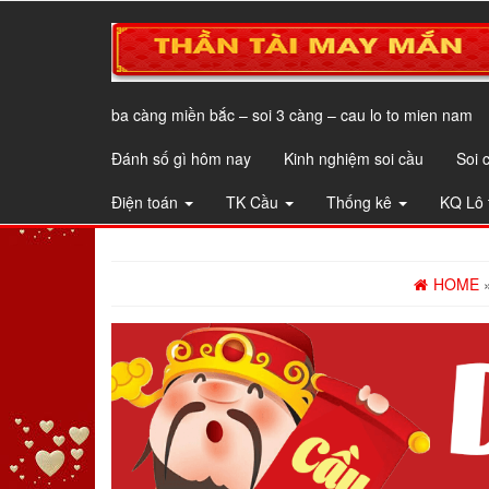
ba càng miền bắc – soi 3 càng – cau lo to mien nam
Đánh số gì hôm nay
Kinh nghiệm soi cầu
Soi 
Điện toán
TK Cầu
Thống kê
KQ Lô 
HOME
»