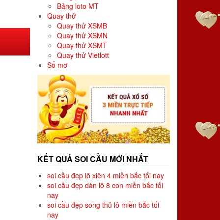
Bảng loto MT
Quay thử
Quay thử XSMB
Quay thử XSMN
Quay thử XSMT
Quay thử Vietlott
Sổ mơ
KẾT QUẢ SOI CẦU MỚI NHẤT
soi cầu đẹp lô xiên 4 miền bắc tối nay
soi cầu đẹp dàn lô 8 con miền bắc tối
nay
soi cầu đẹp song thủ lô miền bắc tối
nay