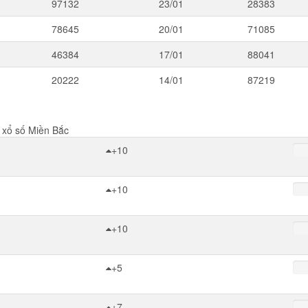
971
32
23/01
283
83
786
45
20/01
710
85
463
84
17/01
880
41
202
22
14/01
872
19
y xổ số Miền Bắc
+10
+10
+10
+5
+7