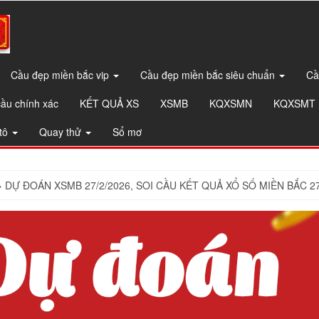
Cầu đẹp miền bắc vip
Cầu đẹp miền bắc siêu chuẩn
Cầ
cầu chính xác
KẾT QUẢ XS
XSMB
KQXSMN
KQXSMT
tô
Quay thử
Sổ mơ
 DỰ ĐOÁN XSMB 27/2/2026, SOI CẦU KẾT QUẢ XỔ SỐ MIỀN BẮC 27