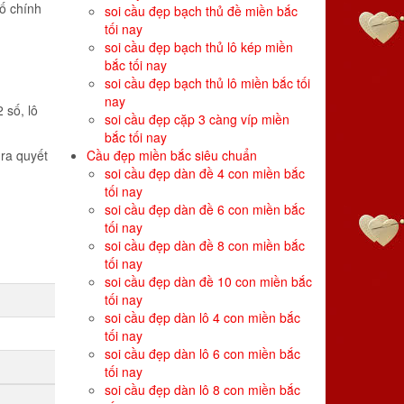
số chính
soi cầu đẹp bạch thủ đề miền bắc
tối nay
soi cầu đẹp bạch thủ lô kép miền
bắc tối nay
soi cầu đẹp bạch thủ lô miền bắc tối
nay
 số, lô
soi cầu đẹp cặp 3 càng víp miền
bắc tối nay
Cầu đẹp miền bắc siêu chuẩn
 ra quyết
soi cầu đẹp dàn đề 4 con miền bắc
tối nay
soi cầu đẹp dàn đề 6 con miền bắc
tối nay
soi cầu đẹp dàn đề 8 con miền bắc
tối nay
soi cầu đẹp dàn đề 10 con miền bắc
tối nay
soi cầu đẹp dàn lô 4 con miền bắc
tối nay
soi cầu đẹp dàn lô 6 con miền bắc
tối nay
soi cầu đẹp dàn lô 8 con miền bắc