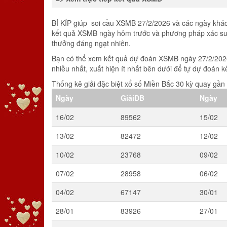
BÍ KÍP giúp soi cầu XSMB 27/2/2026 và các ngày khác 
kết quả XSMB ngày hôm trước và phương pháp xác suất
thưởng đáng ngạt nhiên.
Bạn có thể xem kết quả dự đoán XSMB ngày 27/2/2026 
nhiều nhất, xuất hiện ít nhất bên dưới để tự dự đoán
Thống kê giải đặc biệt xổ số Miền Bắc 30 kỳ quay gần
Ngày
Giải
ĐB
Ngày
16/02
895
62
15/02
13/02
824
72
12/02
10/02
237
68
09/02
07/02
289
58
06/02
04/02
671
47
30/01
28/01
839
26
27/01