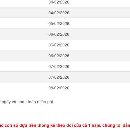
04/02/2026
04/02/2026
05/02/2026
06/02/2026
06/02/2026
06/02/2026
07/02/2026
07/02/2026
08/02/2026
 ngày và hoàn toàn miễn phí.
ác con số dựa trên thống kê theo dõi của cả 1 năm. chúng tôi đả