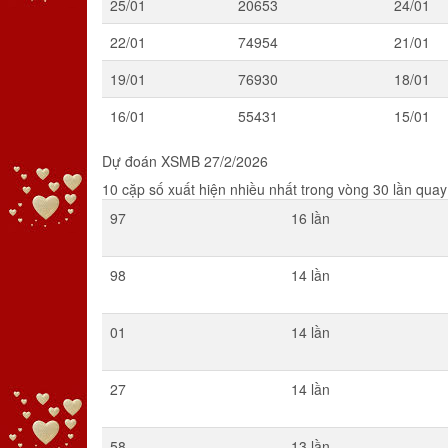
25/01
206
53
24/01
22/01
749
54
21/01
19/01
769
30
18/01
16/01
554
31
15/01
Dự đoán XSMB 27/2/2026
10 cặp số xuất hiện nhiều nhất trong vòng 30 lần qua
97
16 lần
98
14 lần
01
14 lần
27
14 lần
58
13 lần