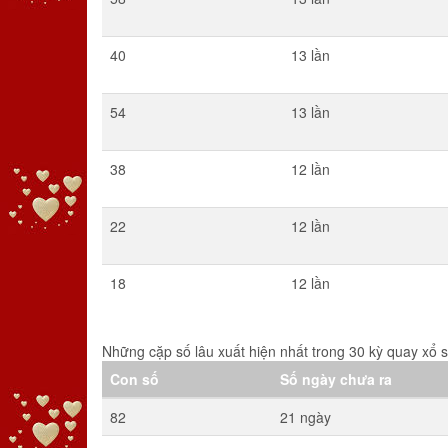
40
13 lần
54
13 lần
38
12 lần
22
12 lần
18
12 lần
Những cặp số lâu xuất hiện nhất trong 30 kỳ quay xổ 
Con số
Số ngày chưa ra
82
21 ngày