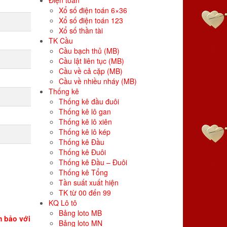
Xổ số điện toán 6×36
Xổ số điện toán 123
Xổ số thần tài
TK Cầu
Cầu bạch thủ (MB)
Cầu lật liên tục (MB)
Cầu về cả cặp (MB)
Cầu về nhiều nháy (MB)
Thống kê
Thống kê đầu đuôi
Thống kê lô gan
Thống kê lô xiên
Thống kê lô kép
Thống kê Đầu
Thống kê Đuôi
Thống kê Đầu – Đuôi
Thống kê Tổng
Tần suất xuất hiện
TK từ 00 đến 99
KQ Lô tô
Bảng loto MB
m bảo với
Bảng loto MN