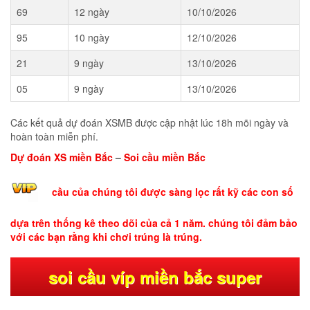
69
12 ngày
10/10/2026
95
10 ngày
12/10/2026
21
9 ngày
13/10/2026
05
9 ngày
13/10/2026
Các kết quả dự đoán XSMB được cập nhật lúc 18h mõi ngày và
hoàn toàn miễn phí.
Dự đoán XS miền Bắc
–
Soi cầu miền Bắc
cầu của chúng tôi được sàng lọc rất kỹ các con số
dựa trên thống kê theo dõi của cả 1 năm. chúng tôi đảm bảo
với các bạn rằng khi chơi trúng là trúng.
soi cầu víp miền bắc super