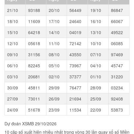
21/10
931
88
20/10
564
49
19/10
868
47
18/10
116
09
17/10
246
40
16/10
660
67
15/10
642
18
14/10
040
19
13/10
495
22
12/10
056
18
11/10
721
42
10/10
060
85
09/10
311
56
08/10
435
50
07/10
974
69
06/10
822
45
05/10
739
67
04/10
457
47
03/10
206
81
02/10
373
77
01/10
312
20
30/09
458
11
29/09
764
77
28/09
032
34
27/09
730
11
26/09
216
94
25/09
924
08
24/09
516
78
23/09
115
34
22/09
538
73
Dự đoán XSMB 29/10/2026
10 cặp số xuất hiện nhiều nhất trong vòng 30 lần quay xổ số Miền