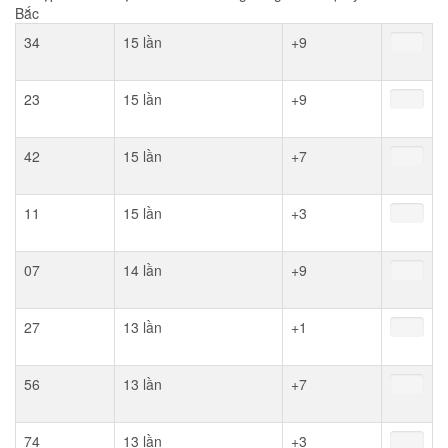
Bắc
34
15 lần
+9
23
15 lần
+9
42
15 lần
+7
11
15 lần
+3
07
14 lần
+9
27
13 lần
+1
56
13 lần
+7
74
13 lần
+3