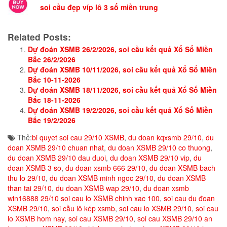
soi cầu đẹp víp lô 3 số miền trung
Related Posts:
Dự đoán XSMB 26/2/2026, soi cầu kết quả Xổ Số Miền
Bắc 26/2/2026
Dự đoán XSMB 10/11/2026, soi cầu kết quả Xổ Số Miền
Bắc 10-11-2026
Dự đoán XSMB 18/11/2026, soi cầu kết quả Xổ Số Miền
Bắc 18-11-2026
Dự đoán XSMB 19/2/2026, soi cầu kết quả Xổ Số Miền
Bắc 19/2/2026
Thẻ:
bi quyet soi cau 29/10 XSMB
,
du doan kqxsmb 29/10
,
du
doan XSMB 29/10 chuan nhat
,
du doan XSMB 29/10 co thuong
,
du doan XSMB 29/10 dau duoi
,
du doan XSMB 29/10 vip
,
du
doan XSMB 3 so
,
du doan xsmb 666 29/10
,
du doan XSMB bach
thu lo 29/10
,
du doan XSMB minh ngoc 29/10
,
du doan XSMB
than tai 29/10
,
du doan XSMB wap 29/10
,
du doan xsmb
win16888 29/10 soi cau lo XSMB chinh xac 100
,
soi cau du đoan
XSMB 29/10
,
soi cầu lô kép xsmb
,
soi cau lo XSMB 29/10
,
soi cau
lo XSMB hom nay
,
soi cau XSMB 29/10
,
soi cau XSMB 29/10 an