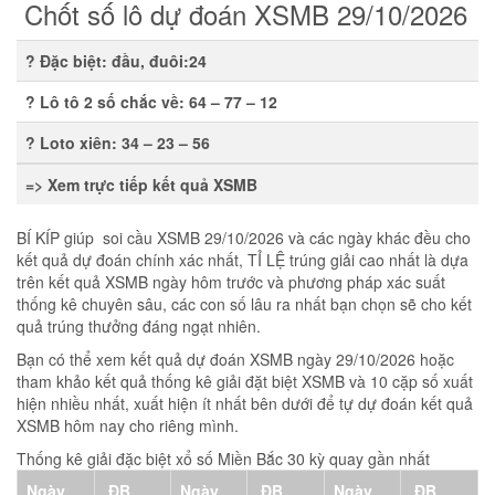
Chốt số lô dự đoán XSMB 29/10/2026
? Đặc biệt: đầu, đuôi:24
? Lô tô 2 số chắc về:
64 – 77 – 12
? Loto xiên: 34
– 23 – 56
=> Xem trực tiếp kết quả XSMB
BÍ KÍP giúp soi cầu XSMB 29/10/2026 và các ngày khác đều cho
kết quả dự đoán chính xác nhất, TỈ LỆ trúng giải cao nhất là dựa
trên kết quả XSMB ngày hôm trước và phương pháp xác suất
thống kê chuyên sâu, các con số lâu ra nhất bạn chọn sẽ cho kết
quả trúng thưởng đáng ngạt nhiên.
Bạn có thể xem kết quả dự đoán XSMB ngày 29/10/2026 hoặc
tham khảo kết quả thống kê giải đặt biệt XSMB và 10 cặp số xuất
hiện nhiều nhất, xuất hiện ít nhất bên dưới để tự dự đoán kết quả
XSMB hôm nay cho riêng mình.
Thống kê giải đặc biệt xổ số Miền Bắc 30 kỳ quay gần nhất
Ngày
ĐB
Ngày
ĐB
Ngày
ĐB