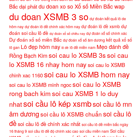
du doan xo so Xổ số Miền Bắc wap
Bắc dại phát
du doan XSMB 3 so
dự đoán kết quả lô de
dự
dự đoán lô đề xsmb
hôm nay
dự đoán lô đề chính xác hôm nay
đoán soi cầu lô đề
dự đoán xổ số chính xác
dự đoán xổ số chiều nay
Dự đoán xổ số miền Bắc
kết quả xổ số
dự đoán xổ số âm dương
Lô đẹp hôm nay
Mẹo đánh đề
lô gan
lô đề miền nam
lô đề
soi cau lo XSMB 3s
soi cau
Rồng Bạch Kim
lo XSMB 16 nhay hom nay
soi cau lo XSMB
soi cau lo XSMB hom nay
chinh xac 1160
soi cau lo XSMB
soi cau lo XSMB minh ngoc
rong bach kim
soi cau XSMB 1 lo duy
soi cầu lô kép xsmb
soi cầu lô mn
nhat
âm dương
soi cầu lô
soi cầu lô XSMB chuẩn
đề
soi cầu lô đề chính xác nhất
soi cầu lô đề miền bắc ngày
Soi cầu
16 tháng 9
soi cầu lô đề độ chính xác cao
soi cầu miền nam