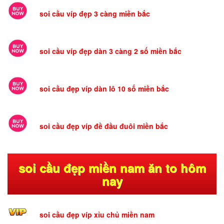
soi cầu víp đẹp 3 càng miền bắc
soi cầu víp đẹp dàn 3 càng 2 số miền bắc
soi cầu đẹp víp dàn lô 10 số miền bắc
soi cầu đẹp víp đề đầu đuôi miền bắc
soi cầu đẹp miền nam ăn to hôm
nay
soi cầu đẹp víp xỉu chủ miền nam