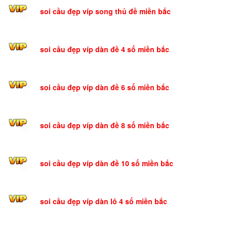
soi cầu đẹp víp song thủ đề miền bắc
soi cầu đẹp víp dàn đề 4 số miền bắc
soi cầu đẹp víp dàn đề 6 số miền bắc
soi cầu đẹp víp dàn đề 8 số miền bắc
soi cầu đẹp víp dàn đề 10 số miền bắc
soi cầu đẹp víp dàn lô 4 số miền bắc