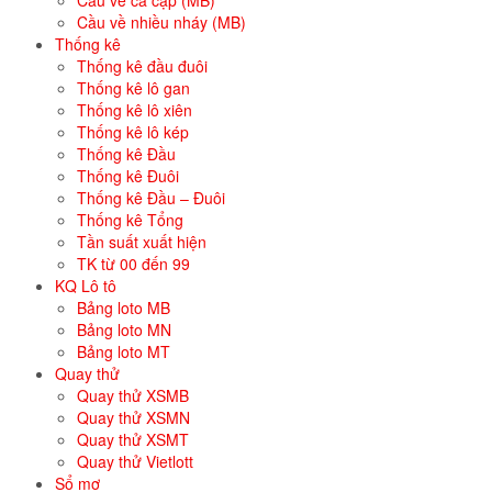
Cầu về cả cặp (MB)
Cầu về nhiều nháy (MB)
Thống kê
Thống kê đầu đuôi
Thống kê lô gan
Thống kê lô xiên
Thống kê lô kép
Thống kê Đầu
Thống kê Đuôi
Thống kê Đầu – Đuôi
Thống kê Tổng
Tần suất xuất hiện
TK từ 00 đến 99
KQ Lô tô
Bảng loto MB
Bảng loto MN
Bảng loto MT
Quay thử
Quay thử XSMB
Quay thử XSMN
Quay thử XSMT
Quay thử Vietlott
Sổ mơ