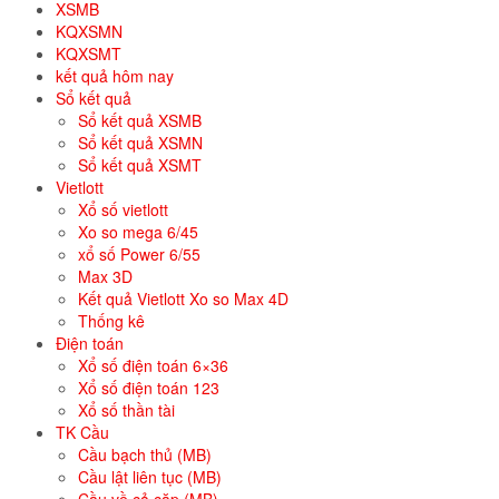
XSMB
KQXSMN
KQXSMT
kết quả hôm nay
Sổ kết quả
Sổ kết quả XSMB
Sổ kết quả XSMN
Sổ kết quả XSMT
Vietlott
Xổ số vietlott
Xo so mega 6/45
xổ số Power 6/55
Max 3D
Kết quả Vietlott Xo so Max 4D
Thống kê
Điện toán
Xổ số điện toán 6×36
Xổ số điện toán 123
Xổ số thần tài
TK Cầu
Cầu bạch thủ (MB)
Cầu lật liên tục (MB)