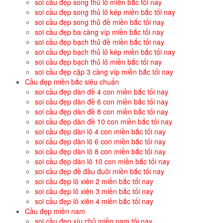
soi cầu đẹp song thủ lô miền bắc tối nay
soi cầu đẹp song thủ lô kép miền bắc tối nay
soi cầu đẹp song thủ đề miền bắc tối nay
soi cầu đẹp ba càng víp miền bắc tối nay
soi cầu đẹp bạch thủ đề miền bắc tối nay
soi cầu đẹp bạch thủ lô kép miền bắc tối nay
soi cầu đẹp bạch thủ lô miền bắc tối nay
soi cầu đẹp cặp 3 càng víp miền bắc tối nay
Cầu đẹp miền bắc siêu chuẩn
soi cầu đẹp dàn đề 4 con miền bắc tối nay
soi cầu đẹp dàn đề 6 con miền bắc tối nay
soi cầu đẹp dàn đề 8 con miền bắc tối nay
soi cầu đẹp dàn đề 10 con miền bắc tối nay
soi cầu đẹp dàn lô 4 con miền bắc tối nay
soi cầu đẹp dàn lô 6 con miền bắc tối nay
soi cầu đẹp dàn lô 8 con miền bắc tối nay
soi cầu đẹp dàn lô 10 con miền bắc tối nay
soi cầu đẹp đề đầu đuôi miền bắc tối nay
soi cầu đẹp lô xiên 2 miền bắc tối nay
soi cầu đẹp lô xiên 3 miền bắc tối nay
soi cầu đẹp lô xiên 4 miền bắc tối nay
Cầu đẹp miền nam
soi cầu đẹp xíu chủ miền nam tối nay