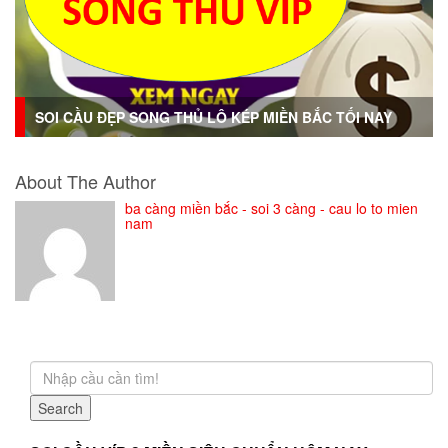
SOI CẦU ĐẸP SONG THỦ LÔ KÉP MIỀN BẮC TỐI NAY
About The Author
ba càng miền bắc - soi 3 càng - cau lo to mien
nam
Search