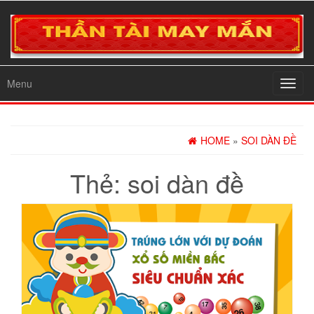
Menu
Toggl
navig
HOME
»
SOI DÀN ĐỀ
Thẻ:
soi dàn đề