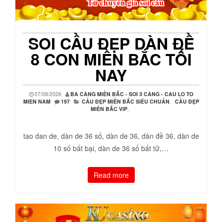
SOI CẦU ĐẸP DÀN ĐỀ
8 CON MIỀN BẮC TỐI
NAY
07/08/2026
BA CÀNG MIỀN BẮC - SOI 3 CÀNG - CAU LO TO
MIEN NAM
197
CẦU ĐẸP MIỀN BẮC SIÊU CHUẨN
,
CẦU ĐẸP
MIỀN BẮC VIP
,
tao dan de, dàn de 36 số, dàn de 36, dàn đề 36, dàn de
10 số bất bại, dàn de 36 số bất tử,…
Read more