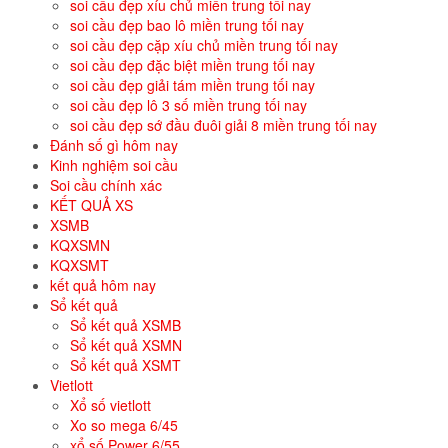
soi cầu đẹp xíu chủ miền trung tối nay
soi cầu đẹp bao lô miền trung tối nay
soi cầu đẹp cặp xíu chủ miền trung tối nay
soi cầu đẹp đặc biệt miền trung tối nay
soi cầu đẹp giải tám miền trung tối nay
soi cầu đẹp lô 3 số miền trung tối nay
soi cầu đẹp sớ đầu đuôi giải 8 miền trung tối nay
Đánh số gì hôm nay
Kinh nghiệm soi cầu
Soi cầu chính xác
KẾT QUẢ XS
XSMB
KQXSMN
KQXSMT
kết quả hôm nay
Sổ kết quả
Sổ kết quả XSMB
Sổ kết quả XSMN
Sổ kết quả XSMT
Vietlott
Xổ số vietlott
Xo so mega 6/45
xổ số Power 6/55