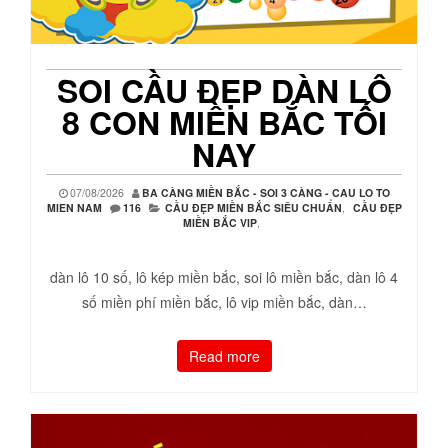
SOI CẦU ĐẸP DÀN LÔ
8 CON MIỀN BẮC TỐI
NAY
07/08/2026
BA CÀNG MIỀN BẮC - SOI 3 CÀNG - CAU LO TO
MIEN NAM
116
CẦU ĐẸP MIỀN BẮC SIÊU CHUẨN
,
CẦU ĐẸP
MIỀN BẮC VIP
,
dàn lô 10 số, lô kép miền bắc, soi lô miền bắc, dàn lô 4
số miền phí miền bắc, lô vip miền bắc, dàn…
Read more