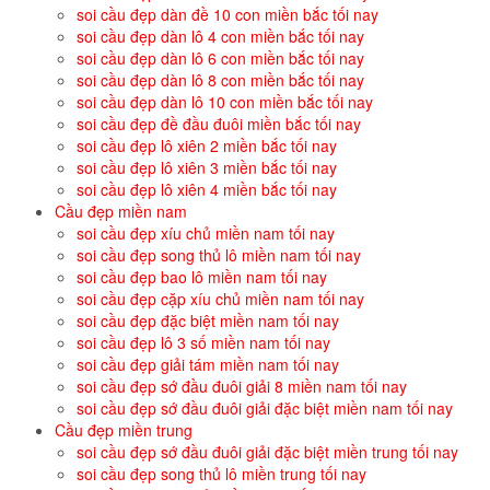
soi cầu đẹp dàn đề 10 con miền bắc tối nay
soi cầu đẹp dàn lô 4 con miền bắc tối nay
soi cầu đẹp dàn lô 6 con miền bắc tối nay
soi cầu đẹp dàn lô 8 con miền bắc tối nay
soi cầu đẹp dàn lô 10 con miền bắc tối nay
soi cầu đẹp đề đầu đuôi miền bắc tối nay
soi cầu đẹp lô xiên 2 miền bắc tối nay
soi cầu đẹp lô xiên 3 miền bắc tối nay
soi cầu đẹp lô xiên 4 miền bắc tối nay
Cầu đẹp miền nam
soi cầu đẹp xíu chủ miền nam tối nay
soi cầu đẹp song thủ lô miền nam tối nay
soi cầu đẹp bao lô miền nam tối nay
soi cầu đẹp cặp xíu chủ miền nam tối nay
soi cầu đẹp đặc biệt miền nam tối nay
soi cầu đẹp lô 3 số miền nam tối nay
soi cầu đẹp giải tám miền nam tối nay
soi cầu đẹp sớ đầu đuôi giải 8 miền nam tối nay
soi cầu đẹp sớ đầu đuôi giải đặc biệt miền nam tối nay
Cầu đẹp miền trung
soi cầu đẹp sớ đầu đuôi giải đặc biệt miền trung tối nay
soi cầu đẹp song thủ lô miền trung tối nay