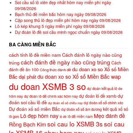
Soi cầu số lô xiên đẹp nhất hôm nay miễn phí ngày
09/08/2026
Bạch thủ đề miền bắc hôm nay ngày 09/08/2026
Cặp song thủ lô đẹp miễn phí hôm nay ngày 09/08/2026
Lô kép khung 5 ngày miễn phí ngày 09/08/2026
Dự đoán lô đề soi cầu minh ngọc chuẩn ngày 09/08/2026
BA CÀNG MIỀN BẮC
cách tính lô đề miền nam
Cách đánh lô ngày nào cũng
cách đánh đề ngày nào cũng trúng
trúng
Cách
du doan xo so Xổ số Miền
đánh đề ăn 100
Công thức đánh đề
du doan xo so Xổ số Miền Bắc wap
Bắc dại phát
du doan XSMB 3 so
dự đoán kết quả lô de
dự
dự đoán lô đề xsmb
hôm nay
dự đoán lô đề chính xác hôm nay
đoán soi cầu lô đề
dự đoán xổ số chính xác
dự đoán xổ số chiều nay
Dự đoán xổ số miền Bắc
kết quả xổ số
dự đoán xổ số âm dương
Lô đẹp hôm nay
Mẹo đánh đề
lô gan
lô đề miền nam
lô đề
soi cau lo XSMB 3s
soi cau
Rồng Bạch Kim
lo XSMB 16 nhay hom nay