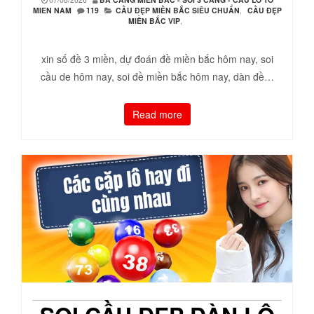
MIEN NAM
119
CẦU ĐẸP MIỀN BẮC SIÊU CHUẨN
,
CẦU ĐẸP
MIỀN BẮC VIP
,
xin số đề 3 miền, dự đoán đề miền bắc hôm nay, soi
cầu de hôm nay, soi đề miền bắc hôm nay, dàn đề…
Read more