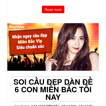
Read more
SOI CẦU ĐẸP DÀN ĐỀ
6 CON MIỀN BẮC TỐI
NAY
07/08/2026
BA CÀNG MIỀN BẮC - SOI 3 CÀNG - CAU LO TO