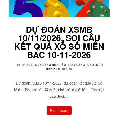
DỰ ĐOÁN XSMB
10/11/2026, SOI CẦU
KẾT QUẢ XỔ SỐ MIỀN
BẮC 10-11-2026
07/05/2026
BA CÀNG MIỀN BẮC - SOI 3 CÀNG - CAU LO TO
MIEN NAM
2
Dự đoán XSMB 10/11/2026, dự đoán kết quả Xổ Số
Miền Bắc, soi cầu XSMB , chốt số lô giải tám, đặc biệt
đầu đuôi,…
Read more