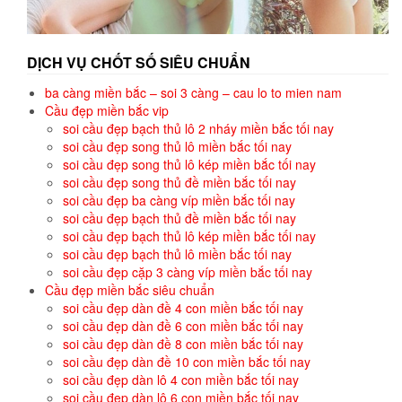
DỊCH VỤ CHỐT SỐ SIÊU CHUẨN
ba càng miền bắc – soi 3 càng – cau lo to mien nam
Cầu đẹp miền bắc vip
soi cầu đẹp bạch thủ lô 2 nháy miền bắc tối nay
soi cầu đẹp song thủ lô miền bắc tối nay
soi cầu đẹp song thủ lô kép miền bắc tối nay
soi cầu đẹp song thủ đề miền bắc tối nay
soi cầu đẹp ba càng víp miền bắc tối nay
soi cầu đẹp bạch thủ đề miền bắc tối nay
soi cầu đẹp bạch thủ lô kép miền bắc tối nay
soi cầu đẹp bạch thủ lô miền bắc tối nay
soi cầu đẹp cặp 3 càng víp miền bắc tối nay
Cầu đẹp miền bắc siêu chuẩn
soi cầu đẹp dàn đề 4 con miền bắc tối nay
soi cầu đẹp dàn đề 6 con miền bắc tối nay
soi cầu đẹp dàn đề 8 con miền bắc tối nay
soi cầu đẹp dàn đề 10 con miền bắc tối nay
soi cầu đẹp dàn lô 4 con miền bắc tối nay
soi cầu đẹp dàn lô 6 con miền bắc tối nay