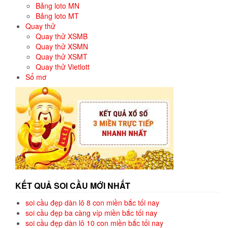
Bảng loto MN
Bảng loto MT
Quay thử
Quay thử XSMB
Quay thử XSMN
Quay thử XSMT
Quay thử Vietlott
Sổ mơ
KẾT QUẢ SOI CẦU MỚI NHẤT
soi cầu đẹp dàn lô 8 con miền bắc tối nay
soi cầu đẹp ba càng víp miền bắc tối nay
soi cầu đẹp dàn lô 10 con miền bắc tối nay