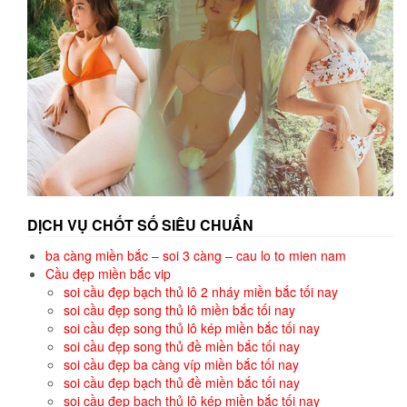
DỊCH VỤ CHỐT SỐ SIÊU CHUẨN
ba càng miền bắc – soi 3 càng – cau lo to mien nam
Cầu đẹp miền bắc vip
soi cầu đẹp bạch thủ lô 2 nháy miền bắc tối nay
soi cầu đẹp song thủ lô miền bắc tối nay
soi cầu đẹp song thủ lô kép miền bắc tối nay
soi cầu đẹp song thủ đề miền bắc tối nay
soi cầu đẹp ba càng víp miền bắc tối nay
soi cầu đẹp bạch thủ đề miền bắc tối nay
soi cầu đẹp bạch thủ lô kép miền bắc tối nay