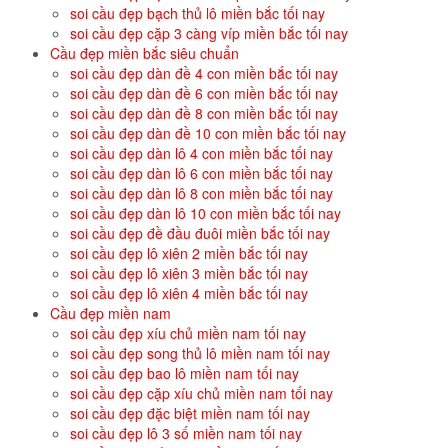
soi cầu đẹp bạch thủ lô miền bắc tối nay
soi cầu đẹp cặp 3 càng víp miền bắc tối nay
Cầu đẹp miền bắc siêu chuẩn
soi cầu đẹp dàn đề 4 con miền bắc tối nay
soi cầu đẹp dàn đề 6 con miền bắc tối nay
soi cầu đẹp dàn đề 8 con miền bắc tối nay
soi cầu đẹp dàn đề 10 con miền bắc tối nay
soi cầu đẹp dàn lô 4 con miền bắc tối nay
soi cầu đẹp dàn lô 6 con miền bắc tối nay
soi cầu đẹp dàn lô 8 con miền bắc tối nay
soi cầu đẹp dàn lô 10 con miền bắc tối nay
soi cầu đẹp đề đầu đuôi miền bắc tối nay
soi cầu đẹp lô xiên 2 miền bắc tối nay
soi cầu đẹp lô xiên 3 miền bắc tối nay
soi cầu đẹp lô xiên 4 miền bắc tối nay
Cầu đẹp miền nam
soi cầu đẹp xíu chủ miền nam tối nay
soi cầu đẹp song thủ lô miền nam tối nay
soi cầu đẹp bao lô miền nam tối nay
soi cầu đẹp cặp xíu chủ miền nam tối nay
soi cầu đẹp đặc biệt miền nam tối nay
soi cầu đẹp lô 3 số miền nam tối nay