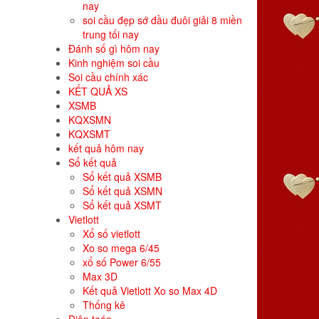
nay
soi cầu đẹp sớ đầu đuôi giải 8 miền
trung tối nay
Đánh số gì hôm nay
Kinh nghiệm soi cầu
Soi cầu chính xác
KẾT QUẢ XS
XSMB
KQXSMN
KQXSMT
kết quả hôm nay
Sổ kết quả
Sổ kết quả XSMB
Sổ kết quả XSMN
Sổ kết quả XSMT
Vietlott
Xổ số vietlott
Xo so mega 6/45
xổ số Power 6/55
Max 3D
Kết quả Vietlott Xo so Max 4D
Thống kê
Điện toán