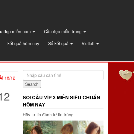
u đẹp miền nam
Cầu đẹp miền trung
kết quả hôm nay
Sổ kết quả
Vietlott
I 18/12
Search
12
SOI CẦU VÍP 3 MIỀN SIÊU CHUẨN
HÔM NAY
Hãy tự tin đánh tự tin trúng