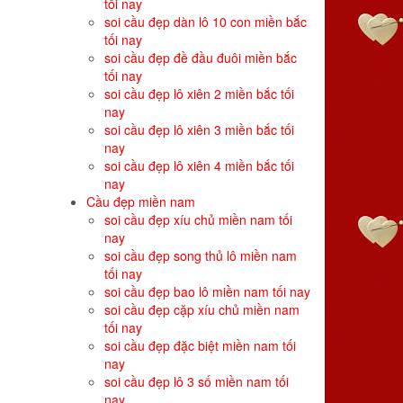
tối nay
soi cầu đẹp dàn lô 10 con miền bắc
tối nay
soi cầu đẹp đề đầu đuôi miền bắc
tối nay
soi cầu đẹp lô xiên 2 miền bắc tối
nay
soi cầu đẹp lô xiên 3 miền bắc tối
nay
soi cầu đẹp lô xiên 4 miền bắc tối
nay
Cầu đẹp miền nam
soi cầu đẹp xíu chủ miền nam tối
nay
soi cầu đẹp song thủ lô miền nam
tối nay
soi cầu đẹp bao lô miền nam tối nay
soi cầu đẹp cặp xíu chủ miền nam
tối nay
soi cầu đẹp đặc biệt miền nam tối
nay
soi cầu đẹp lô 3 số miền nam tối
nay