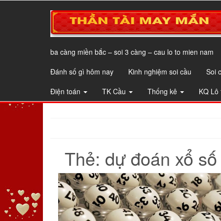
ba càng miền bắc – soi 3 càng – cau lo to mien nam
Đánh số gì hôm nay
Kinh nghiệm soi cầu
Soi 
Điện toán
TK Cầu
Thống kê
KQ Lô 
Thẻ:
dự đoán xổ số 