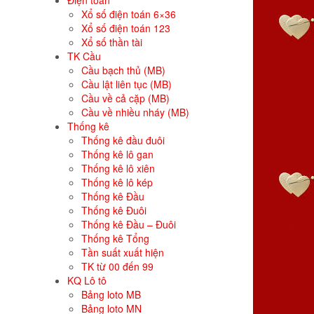
Xổ số điện toán 6×36
Xổ số điện toán 123
Xổ số thần tài
TK Cầu
Cầu bạch thủ (MB)
Cầu lật liên tục (MB)
Cầu về cả cặp (MB)
Cầu về nhiều nháy (MB)
Thống kê
Thống kê đầu đuôi
Thống kê lô gan
Thống kê lô xiên
Thống kê lô kép
Thống kê Đầu
Thống kê Đuôi
Thống kê Đầu – Đuôi
Thống kê Tổng
Tần suất xuất hiện
TK từ 00 đến 99
KQ Lô tô
Bảng loto MB
Bảng loto MN