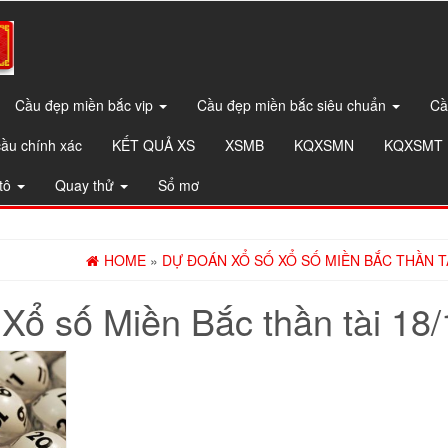
Cầu đẹp miền bắc vip
Cầu đẹp miền bắc siêu chuẩn
Cầ
cầu chính xác
KẾT QUẢ XS
XSMB
KQXSMN
KQXSMT
tô
Quay thử
Sổ mơ
HOME
»
DỰ ĐOÁN XỔ SỐ XỔ SỐ MIỀN BẮC THẦN TÀ
Xổ số Miền Bắc thần tài 18/