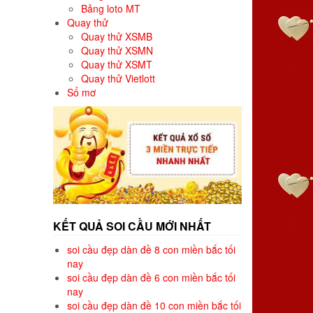
Bảng loto MT
Quay thử
Quay thử XSMB
Quay thử XSMN
Quay thử XSMT
Quay thử Vietlott
Sổ mơ
KẾT QUẢ SOI CẦU MỚI NHẤT
soi cầu đẹp dàn đề 8 con miền bắc tối
nay
soi cầu đẹp dàn đề 6 con miền bắc tối
nay
soi cầu đẹp dàn đề 10 con miền bắc tối