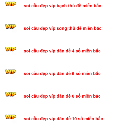
soi cầu đẹp víp bạch thủ đề miền bắc
soi cầu đẹp víp song thủ đề miền bắc
soi cầu đẹp víp dàn đề 4 số miền bắc
soi cầu đẹp víp dàn đề 6 số miền bắc
soi cầu đẹp víp dàn đề 8 số miền bắc
soi cầu đẹp víp dàn đề 10 số miền bắc