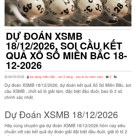
DỰ ĐOÁN XSMB
18/12/2026, SOI CẦU KẾT
QUẢ XỔ SỐ MIỀN BẮC 18-
12-2026
06/05/2026
ba càng miền bắc - soi 3 càng - cau lo to mien nam
2
Dự đoán XSMB 18/12/2026, dự đoán kết quả Xổ Số Miền Bắc, soi
cầu XSMB , chốt số lô giải tám, đặc biệt đầu đuôi, bao lô 2 số
chính xác nhất.
Dự Đoán XSMB 18/12/2026
Hãy cùng chuyên gia dự đoán XSMB 18/12/2026 hôm nay siêu
chuẩn với các kết quả dự đoán giải đặt biệt đầu đuôi, giải lô tô 2