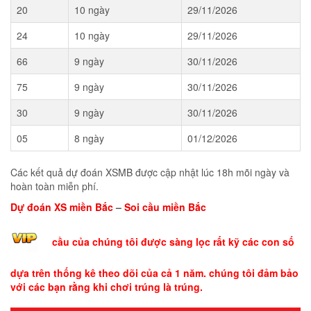
20
10 ngày
29/11/2026
24
10 ngày
29/11/2026
66
9 ngày
30/11/2026
75
9 ngày
30/11/2026
30
9 ngày
30/11/2026
05
8 ngày
01/12/2026
Các kết quả dự đoán XSMB được cập nhật lúc 18h mõi ngày và
hoàn toàn miễn phí.
Dự đoán XS miền Bắc
–
Soi cầu miền Bắc
cầu của chúng tôi được sàng lọc rất kỹ các con số
dựa trên thống kê theo dõi của cả 1 năm. chúng tôi đảm bảo
với các bạn rằng khi chơi trúng là trúng.