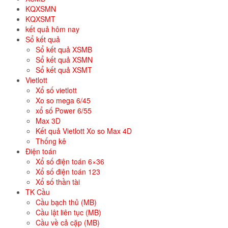
KQXSMN
KQXSMT
kết quả hôm nay
Sổ kết quả
Sổ kết quả XSMB
Sổ kết quả XSMN
Sổ kết quả XSMT
Vietlott
Xổ số vietlott
Xo so mega 6/45
xổ số Power 6/55
Max 3D
Kết quả Vietlott Xo so Max 4D
Thống kê
Điện toán
Xổ số điện toán 6×36
Xổ số điện toán 123
Xổ số thần tài
TK Cầu
Cầu bạch thủ (MB)
Cầu lật liên tục (MB)
Cầu về cả cặp (MB)