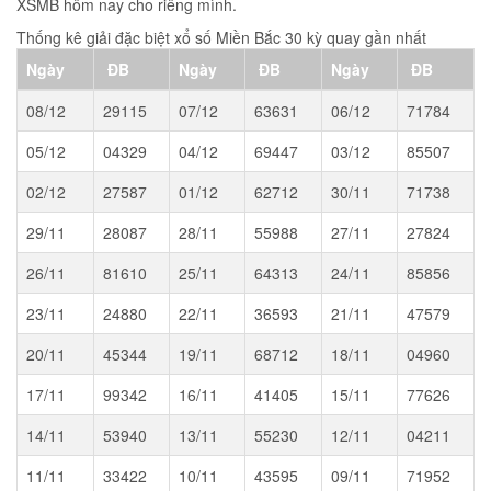
XSMB hôm nay cho riêng mình.
Thống kê giải đặc biệt xổ số Miền Bắc 30 kỳ quay gần nhất
Ngày
ĐB
Ngày
ĐB
Ngày
ĐB
08/12
291
15
07/12
636
31
06/12
717
84
05/12
043
29
04/12
694
47
03/12
855
07
02/12
275
87
01/12
627
12
30/11
717
38
29/11
280
87
28/11
559
88
27/11
278
24
26/11
816
10
25/11
643
13
24/11
858
56
23/11
248
80
22/11
365
93
21/11
475
79
20/11
453
44
19/11
687
12
18/11
049
60
17/11
993
42
16/11
414
05
15/11
776
26
14/11
539
40
13/11
552
30
12/11
042
11
11/11
334
22
10/11
435
95
09/11
719
52