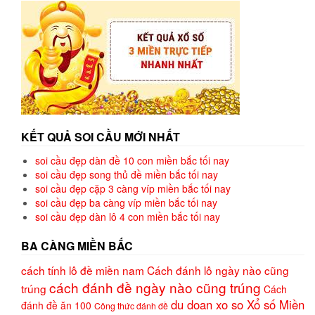
KẾT QUẢ SOI CẦU MỚI NHẤT
soi cầu đẹp dàn đề 10 con miền bắc tối nay
soi cầu đẹp song thủ đề miền bắc tối nay
soi cầu đẹp cặp 3 càng víp miền bắc tối nay
soi cầu đẹp ba càng víp miền bắc tối nay
soi cầu đẹp dàn lô 4 con miền bắc tối nay
BA CÀNG MIỀN BẮC
cách tính lô đề miền nam
Cách đánh lô ngày nào cũng
cách đánh đề ngày nào cũng trúng
trúng
Cách
du doan xo so Xổ số Miền
đánh đề ăn 100
Công thức đánh đề