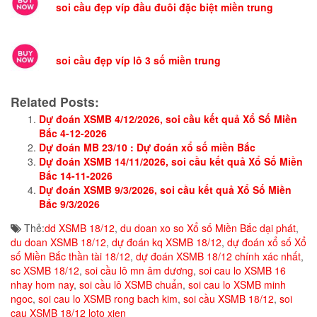
soi cầu đẹp víp đầu đuôi đặc biệt miền trung
soi cầu đẹp víp lô 3 số miền trung
Related Posts:
Dự đoán XSMB 4/12/2026, soi cầu kết quả Xổ Số Miền
Bắc 4-12-2026
Dự đoán MB 23/10 : Dự đoán xổ số miền Bắc
Dự đoán XSMB 14/11/2026, soi cầu kết quả Xổ Số Miền
Bắc 14-11-2026
Dự đoán XSMB 9/3/2026, soi cầu kết quả Xổ Số Miền
Bắc 9/3/2026
Thẻ:
dd XSMB 18/12
,
du doan xo so Xổ số Miền Bắc dại phát
,
du doan XSMB 18/12
,
dự đoán kq XSMB 18/12
,
dự đoán xổ số Xổ
số Miền Bắc thần tài 18/12
,
dự đoán XSMB 18/12 chính xác nhất
,
sc XSMB 18/12
,
soi cầu lô mn âm dương
,
soi cau lo XSMB 16
nhay hom nay
,
soi cầu lô XSMB chuẩn
,
soi cau lo XSMB minh
ngoc
,
soi cau lo XSMB rong bach kim
,
soi cầu XSMB 18/12
,
soi
cau XSMB 18/12 loto xien