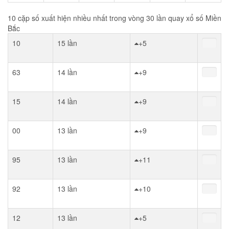
10 cặp số xuất hiện nhiều nhất trong vòng 30 lần quay xổ số Miền
Bắc
10
15 lần
+5
63
14 lần
+9
15
14 lần
+9
00
13 lần
+9
95
13 lần
+11
92
13 lần
+10
12
13 lần
+5