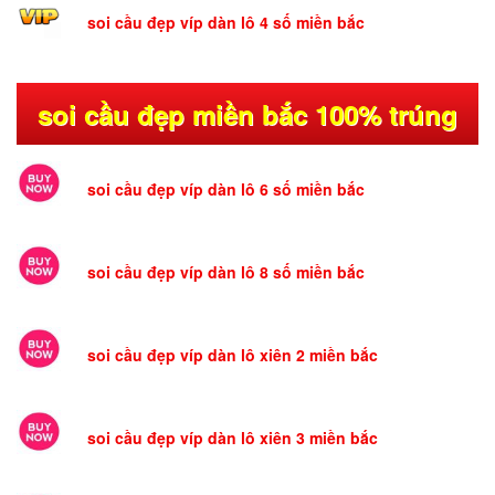
soi cầu đẹp víp dàn lô 4 số miền bắc
soi cầu đẹp miền bắc 100% trúng
soi cầu đẹp víp dàn lô 6 số miền bắc
soi cầu đẹp víp dàn lô 8 số miền bắc
soi cầu đẹp víp dàn lô xiên 2 miền bắc
soi cầu đẹp víp dàn lô xiên 3 miền bắc