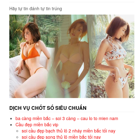
Hãy tự tin đánh tự tin trúng
DỊCH VỤ CHỐT SỐ SIÊU CHUẨN
ba càng miền bắc – soi 3 càng – cau lo to mien nam
Cầu đẹp miền bắc vip
soi cầu đẹp bạch thủ lô 2 nháy miền bắc tối nay
soi cầu đẹp song thủ lô miền bắc tối nay