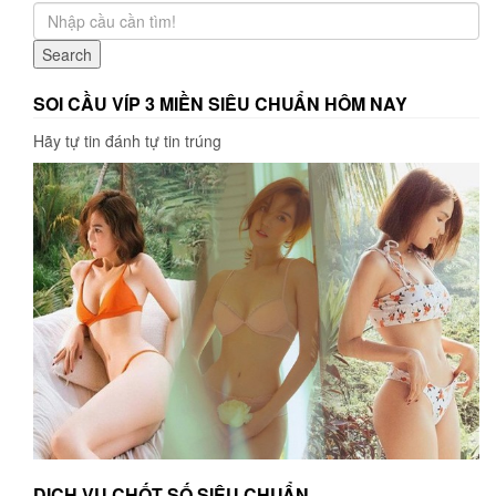
Search
SOI CẦU VÍP 3 MIỀN SIÊU CHUẨN HÔM NAY
Hãy tự tin đánh tự tin trúng
DỊCH VỤ CHỐT SỐ SIÊU CHUẨN